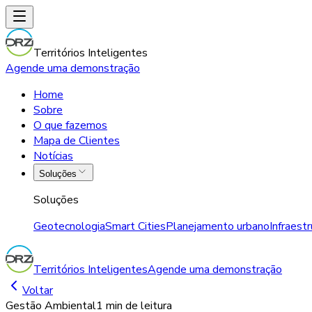
Territórios Inteligentes
Agende uma demonstração
Home
Sobre
O que fazemos
Mapa de Clientes
Notícias
Soluções
Soluções
Geotecnologia
Smart Cities
Planejamento urbano
Infraest
Territórios Inteligentes
Agende uma demonstração
Voltar
Gestão Ambiental
1 min
de leitura