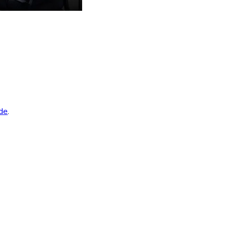
ade
.